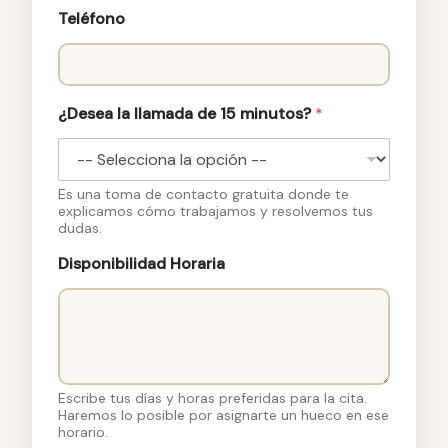
Teléfono
¿Desea la llamada de 15 minutos?
*
Es una toma de contacto gratuita donde te
explicamos cómo trabajamos y resolvemos tus
dudas.
e
Disponibilidad Horaria
l
e
c
t
r
ó
n
Escribe tus días y horas preferidas para la cita.
i
Haremos lo posible por asignarte un hueco en ese
horario.
c