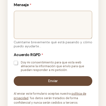
o
Mensaje
*
R
G
P
D
D
i
s
p
o
Cuéntame brevemente qué está pasando y cómo
n
puedo ayudarte...
i
Acuerdo RGPD
*
b
i
Doy mi consentimiento para que esta web
l
almacene la información que envío para que
i
puedan responder a mi petición.
d
a
Enviar
d
Al enviar este formulario aceptas nuestra
política de
privacidad
. Tus datos serán tratados de forma
confidencial y nunca serán cedidos a terceros.