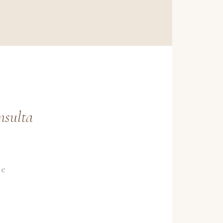
nsulta
le