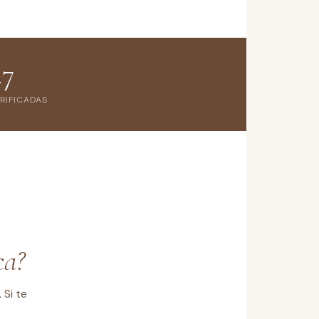
47
RIFICADAS
ca?
 Si te