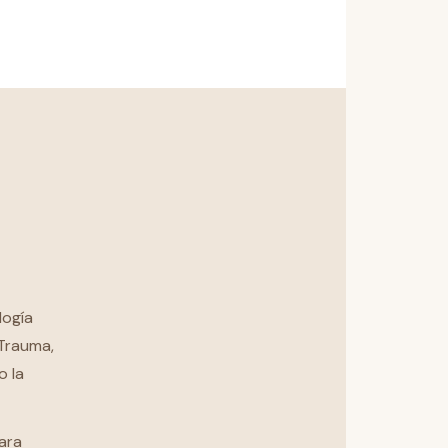
logía
 Trauma,
o la
ara