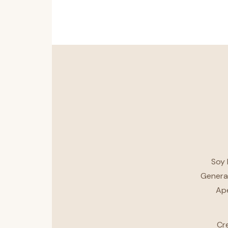
Soy 
General
Ape
Cr