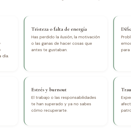
Tristeza o falta de energía
Difi
Has perdido la ilusión, la motivación
Prob
o
o las ganas de hacer cosas que
emoci
a
antes te gustaban.
para 
 día.
Estrés y burnout
Trau
El trabajo o las responsabilidades
Expe
te han superado y ya no sabes
afec
cómo recuperarte.
patro