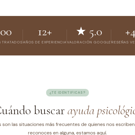
500
12+
★ 5.0
+
S TRATADOS
AÑOS DE EXPERIENCIA
VALORACIÓN GOOGLE
RESEÑAS VE
¿TE IDENTIFICAS?
Cuándo buscar
ayuda psicológi
 son las situaciones más frecuentes de quienes nos escriben.
reconoces en alguna, estamos aquí.